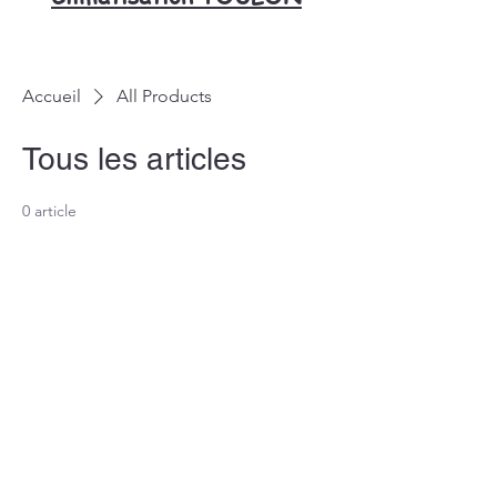
Accueil
All Products
Tous les articles
0 article
Aucun article ici pour le
moment
En attendant, vous pouvez choisir
une autre catégorie pour