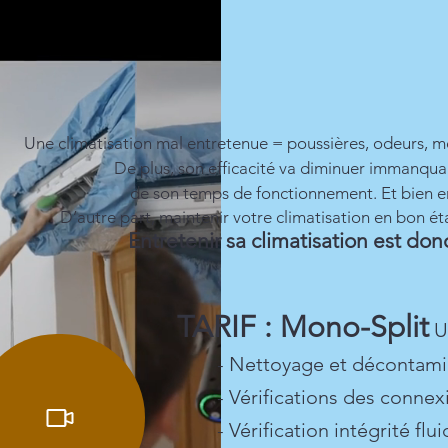
Une climatisation mal entretenue = poussières, odeurs, mois
De plus, son efficacité va diminuer immanqu
de son temps de fonctionnement. Et bien en
D’autre part, maintenir votre climatisation en bon é
Entretenir sa climatisation est donc
TARIF : Mono-Split
Un
- Nettoyage et décontami
- Vérifications des connexi
- Vérification intégrité flui