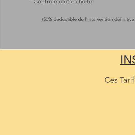
- Contrôle d'étanchéité
(5
0% déductible de l'interve
ntion définitive
IN
Ces Tarif