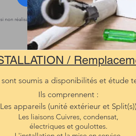
si non réalisable immédiatement)
STALLATION / Remplacem
 sont soumis a disponibilités et étude 
Ils comprennent :
Les a
ppareils (unité extérieur et Split(s)
Les liaisons Cuivres, condensat,
électriques et goulottes
.
L'installation et la
mise en service.