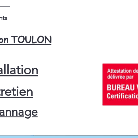
nts
tion TOULON
allation
retien
annage