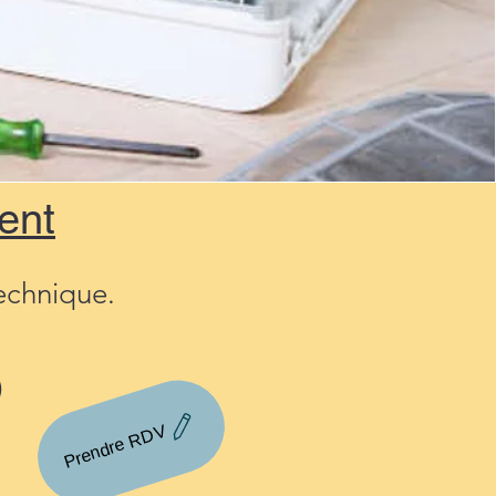
ent
technique.
)
Prendre RDV